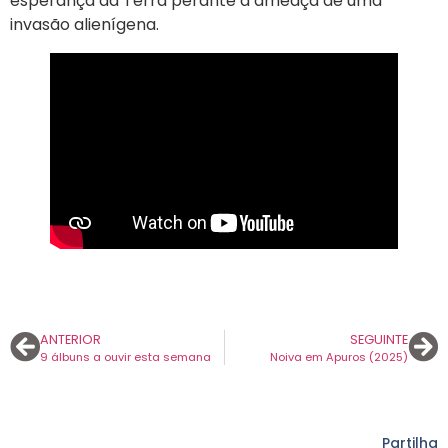
esperança da Terra perante a ameaça de uma
invasão alienígena.
ANTERIOR
SEGUINTE
9 álbuns a ouvir esta semana
Noiva em Apuros (2025)
Partilha