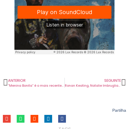
ANTERIOR
SEGUINTE
“Menina Bonita” é o mais recente single dos Baby Suicida.
Ronan Keating, Natalie Imbruglia e Eagle-Eye Cherry são os cabeças-de-cartaz do Douro & Porto Wine Festival.
Partilha