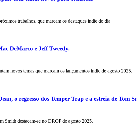
róximos trabalhos, que marcam os destaques indie do dia.
ac DeMarco e Jeff Tweedy.
am novos temas que marcam os lançamentos indie de agosto 2025.
an, o regresso dos Temper Trap e a estreia de Tom Sm
om Smith destacam-se no DROP de agosto 2025.