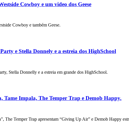
 Westside Cowboy e um video dos Geese
estside Cowboy e também Geese.
arty e Stella Donnely e a estreia dos HighSchool
ty, Stella Donnelly e a estreia em grande dos HighSchool.
na, Tame Impala, The Temper Trap e Demob Happy.
la”, The Temper Trap apresentam “Giving Up Air” e Demob Happy estr