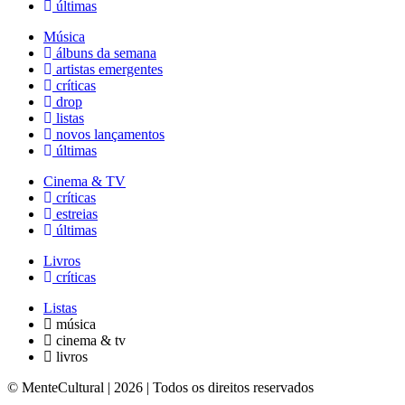
últimas
Música
álbuns da semana
artistas emergentes
críticas
drop
listas
novos lançamentos
últimas
Cinema & TV
críticas
estreias
últimas
Livros
críticas
Listas
música
cinema & tv
livros
© MenteCultural | 2026 | Todos os direitos reservados