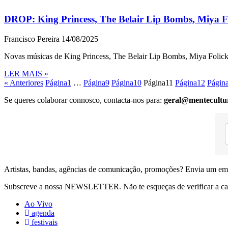
DROP: King Princess, The Belair Lip Bombs, Miya Fo
Francisco Pereira
14/08/2025
Novas músicas de King Princess, The Belair Lip Bombs, Miya Folic
LER MAIS »
« Anteriores
Página
1
…
Página
9
Página
10
Página
11
Página
12
Págin
Se queres colaborar connosco, contacta-nos para:
geral@mentecultu
Artistas, bandas, agências de comunicação, promoções? Envia um em
Subscreve a nossa NEWSLETTER. Não te esqueças de verificar a ca
Ao Vivo
agenda
festivais