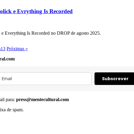
lick e Evrything Is Recorded
k e Everything Is Recorded no DROP de agosto 2025.
a
13
Próximas »
ral.com
Subscrever
ail para:
press@mentecultural.com
ixa de spam.