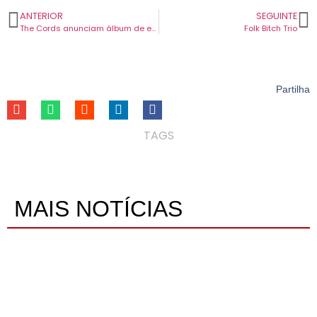
ANTERIOR
SEGUINTE
The Cords anunciam álbum de estreia. Indie-pop escocês tem data marcada para setembro.
Folk Bitch Trio
Partilha
TAGS
MAIS NOTÍCIAS