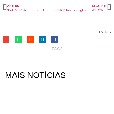
ANTERIOR
SEGUINTE
“Half Man”: Richard Gadd e Jamie Bell dão um soco no estômago da TV
DROP: Novos singles de WILLOW, Martin Luke Brown, Man/Woman/Chainsaw e Lucia & The Best Boys.
Partilha
TAGS
MAIS NOTÍCIAS