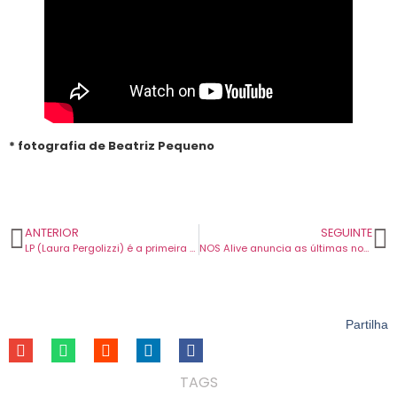
* fotografia de Beatriz Pequeno
ANTERIOR
SEGUINTE
LP (Laura Pergolizzi) é a primeira confirmação do AgitÁgueda 2026, que decorre de 4 a 26 de julho com entrada livre.
NOS Alive anuncia as últimas novidades. Palco Comédia, Coreto e Fado Café fecham cartaz.
Partilha
TAGS