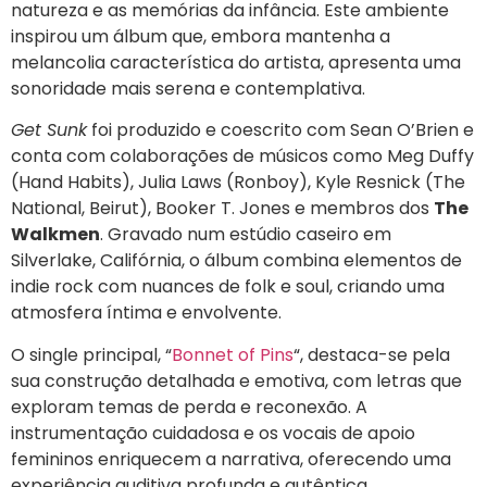
natureza e as memórias da infância. Este ambiente
inspirou um álbum que, embora mantenha a
melancolia característica do artista, apresenta uma
sonoridade mais serena e contemplativa.
Get Sunk
foi produzido e coescrito com Sean O’Brien e
conta com colaborações de músicos como Meg Duffy
(Hand Habits), Julia Laws (Ronboy), Kyle Resnick (The
National, Beirut), Booker T. Jones e membros dos
The
Walkmen
. Gravado num estúdio caseiro em
Silverlake, Califórnia, o álbum combina elementos de
indie rock com nuances de folk e soul, criando uma
atmosfera íntima e envolvente.
O single principal, “
Bonnet of Pins
“, destaca-se pela
sua construção detalhada e emotiva, com letras que
exploram temas de perda e reconexão. A
instrumentação cuidadosa e os vocais de apoio
femininos enriquecem a narrativa, oferecendo uma
experiência auditiva profunda e autêntica.