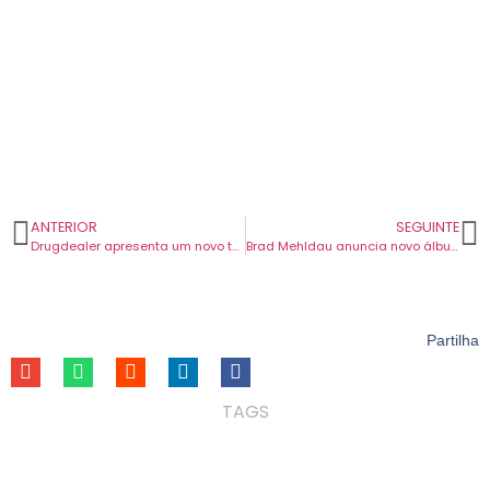
ANTERIOR
SEGUINTE
Drugdealer apresenta um novo tema e conta novamente com a colaboração de Weyes Blood.
Brad Mehldau anuncia novo álbum de covers de Elliott Smith com Daniel Rossen.
Partilha
TAGS