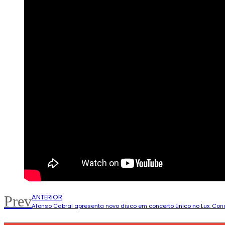
ANTERIOR
Prev
Afonso Cabral apresenta novo disco em concerto único no Lux. Conce