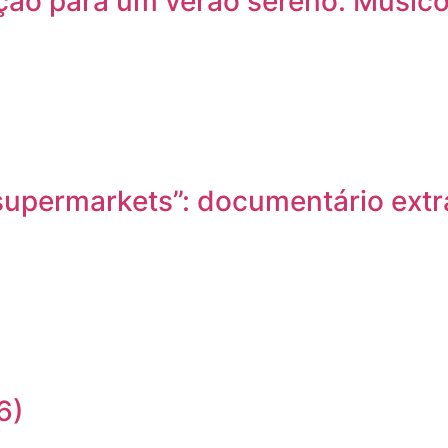
ção para um verão sereno. Músic
nd supermarkets”: documentário ex
6)