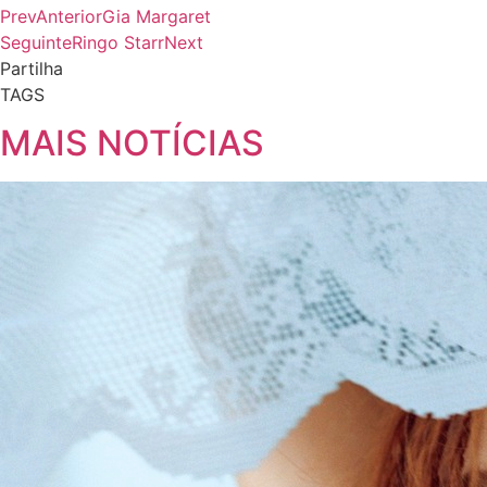
Prev
Anterior
Gia Margaret
Seguinte
Ringo Starr
Next
Partilha
TAGS
MAIS NOTÍCIAS