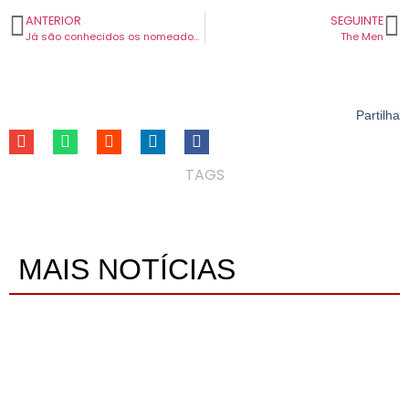
ANTERIOR
SEGUINTE
Já são conhecidos os nomeados da 7ª edição dos PLAY — Prémios da Música Portuguesa 2025
The Men
Partilha
TAGS
MAIS NOTÍCIAS