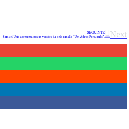
Next
SEGUINTE
Samuel Úria apresenta novas versões da bela canção “Um Adeus Português”.