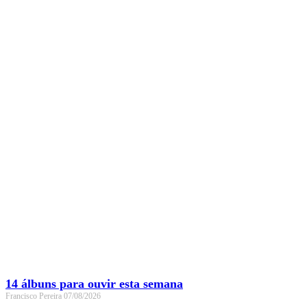
14 álbuns para ouvir esta semana
Francisco Pereira
07/08/2026