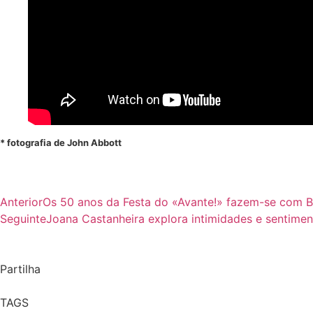
* fotografia de John Abbott
Anterior
Os 50 anos da Festa do «Avante!» fazem-se com Bo
Seguinte
Joana Castanheira explora intimidades e sentimen
Partilha
TAGS