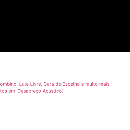
mbino, Luta Livre, Cara de Espelho e muito mais.
tos em ‘Desapreço Acústico’.