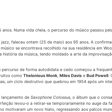
95 anos. Numa vida cheia, o percurso do músico passou pe
 jazz, faleceu ontem (25 de maio) aos 95 anos. A confirma
o músico se encontrava recolhido na sua residência em Wo
na história da música, tendo moldado a arte da improvisaç
eu percurso de forma autodidata e cedo começou a frequenta
 vultos como
Thelonious Monk
,
Miles Davis
e
Bud Powell
.
ruas, um ciclo destrutivo que quebrou em 1954 após um in
 o lançamento de
Saxophone Colossus
, o álbum que o cons
rfeição levou-o a retirar-se temporariamente no auge da f
o motivaram um novo hiato, regressando aos palcos mundi