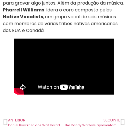
para gravar algo juntos. Além da produção da música,
Pharrell Williams
lidera o coro composto pelos
Native Vocalists
, um grupo vocal de seis músicos
com membros de várias tribos nativas americanas
dos EUA e Canadá.
ANTERIOR
SEGUINTE
Daniel Boeckner, dos Wolf Parade, tem novo projeto a solo. Primeiro tema chama-se “Lose”.
The Dandy Warhols apresentam um tema do seu próximo disco que conta com Black Francis, dos Pixies.