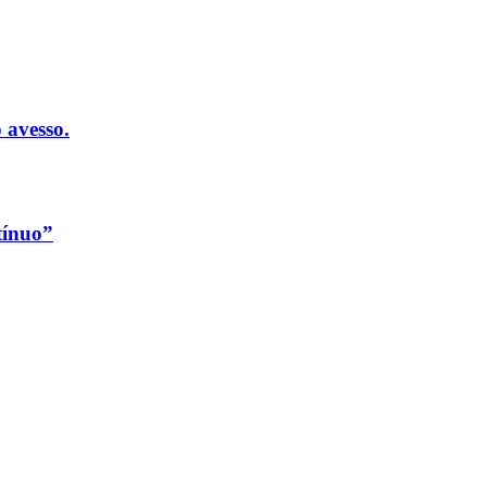
 avesso.
tínuo”