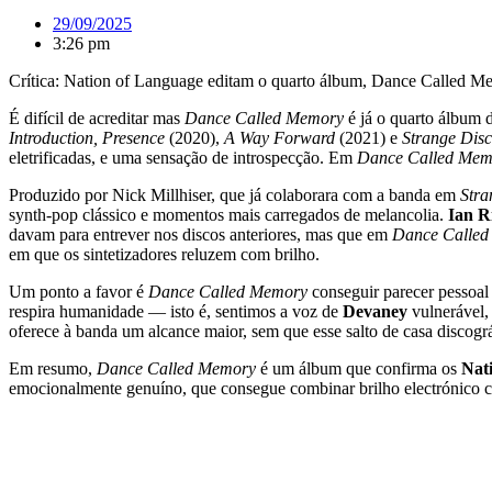
29/09/2025
3:26 pm
Crítica: Nation of Language editam o quarto álbum, Dance Called Me
É difícil de acreditar mas
Dance Called Memory
é já o quarto álbum 
Introduction, Presence
(2020),
A Way Forward
(2021) e
Strange Disc
eletrificadas, e uma sensação de introspecção. Em
Dance Called Mem
Produzido por Nick Millhiser, que já colaborara com a banda em
Stra
synth-pop clássico e momentos mais carregados de melancolia.
Ian R
davam para entrever nos discos anteriores, mas que em
Dance Calle
em que os sintetizadores reluzem com brilho.
Um ponto a favor é
Dance Called Memory
conseguir parecer pessoal 
respira humanidade — isto é, sentimos a voz de
Devaney
vulnerável,
oferece à banda um alcance maior, sem que esse salto de casa discográf
Em resumo,
Dance Called Memory
é um álbum que confirma os
Nat
emocionalmente genuíno, que consegue combinar brilho electrónico c