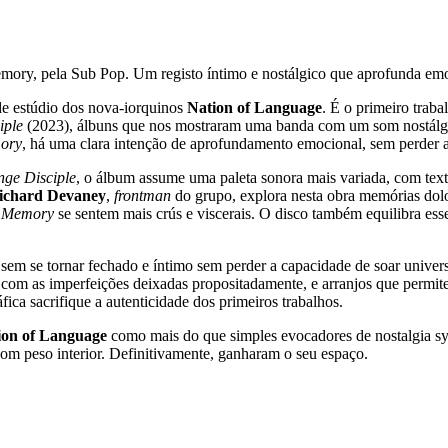
mory, pela Sub Pop. Um registo íntimo e nostálgico que aprofunda em
de estúdio dos nova-iorquinos
Nation of Language
. É o primeiro traba
iple
(2023), álbuns que nos mostraram uma banda com um som nostálgico
ory
, há uma clara intenção de aprofundamento emocional, sem perder a
nge Disciple
, o álbum assume uma paleta sonora mais variada, com text
ichard Devaney
,
frontman
do grupo, explora nesta obra memórias dolo
d Memory
se sentem mais crús e viscerais. O disco também equilibra es
sem se tornar fechado e íntimo sem perder a capacidade de soar univer
 com as imperfeições deixadas propositadamente, e arranjos que permit
ica sacrifique a autenticidade dos primeiros trabalhos.
ion of Language
como mais do que simples evocadores de nostalgia syn
om peso interior. Definitivamente, ganharam o seu espaço.