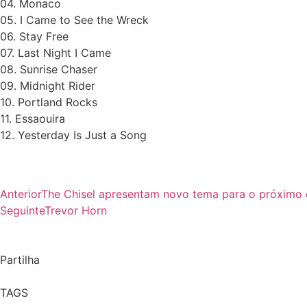
04. Monaco
05. I Came to See the Wreck
06. Stay Free
07. Last Night I Came
08. Sunrise Chaser
09. Midnight Rider
10. Portland Rocks
11. Essaouira
12. Yesterday Is Just a Song
Anterior
The Chisel apresentam novo tema para o próximo 
Seguinte
Trevor Horn
Partilha
TAGS