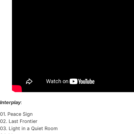
Interplay
:
01. Peace Sign
02. Last Frontier
03. Light in a Quiet Room