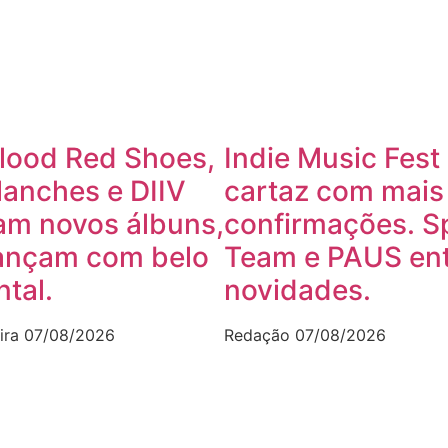
lood Red Shoes,
Indie Music Fest
lanches e DIIV
cartaz com mais
am novos álbuns,
confirmações. S
ançam com belo
Team e PAUS ent
tal.
novidades.
ira
07/08/2026
Redação
07/08/2026