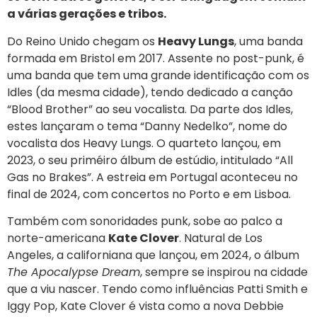
a várias gerações e tribos.
Do Reino Unido chegam os
Heavy Lungs
, uma banda
formada em Bristol em 2017. Assente no post-punk, é
uma banda que tem uma grande identificação com os
Idles (da mesma cidade), tendo dedicado a canção
“Blood Brother” ao seu vocalista. Da parte dos Idles,
estes lançaram o tema “Danny Nedelko”, nome do
vocalista dos Heavy Lungs. O quarteto lançou, em
2023, o seu priméiro álbum de estúdio, intitulado “All
Gas no Brakes”. A estreia em Portugal aconteceu no
final de 2024, com concertos no Porto e em Lisboa.
Também com sonoridades punk, sobe ao palco a
norte-americana
Kate Clover
. Natural de Los
Angeles, a californiana que lançou, em 2024, o álbum
The Apocalypse Dream
, sempre se inspirou na cidade
que a viu nascer. Tendo como influências Patti Smith e
Iggy Pop, Kate Clover é vista como a nova Debbie