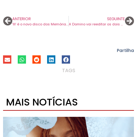
ANTERIOR
SEGUINTE
‘III’ é o novo disco dos Memória de Peixe. Concerto de apresentação é em abril, na Culturgest.
A Domino vai reeditar os dois discos a solo de Pete Shelley, vocalista dos Buzzcocks.
Partilha
TAGS
MAIS NOTÍCIAS