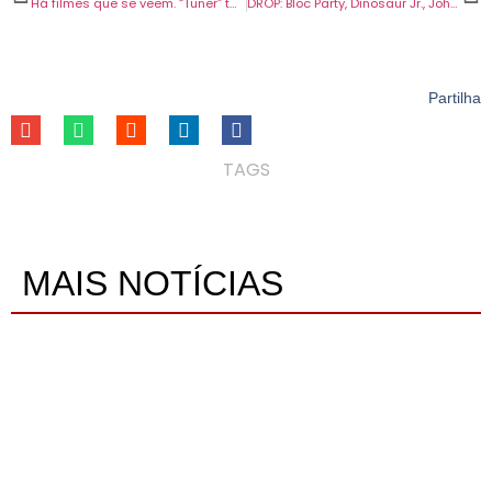
Há filmes que se veem. “Tuner” também se ouve
DROP: Bloc Party, Dinosaur Jr., Johnny Marr e Fat Dog com malhas novas.
Partilha
TAGS
MAIS NOTÍCIAS