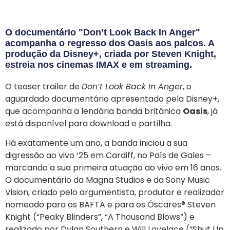
O documentário "Don’t Look Back In Anger"
acompanha o regresso dos Oasis aos palcos. A
produção da Disney+, criada por Steven Knight,
estreia nos cinemas IMAX e em streaming.
O teaser trailer de
Don’t Look Back In Anger
, o
aguardado documentário apresentado pela Disney+,
que acompanha a lendária banda britânica
Oasis
, já
está disponível para download e partilha.
Há exatamente um ano, a banda iniciou a sua
digressão ao vivo ‘25 em Cardiff, no País de Gales –
marcando a sua primeira atuação ao vivo em 16 anos.
O documentário da Magna Studios e da Sony Music
Vision, criado pelo argumentista, produtor e realizador
nomeado para os BAFTA e para os Óscares® Steven
Knight (“Peaky Blinders”, “A Thousand Blows”) e
realizado por Dylan Southern e Will Lovelace (“Shut Up