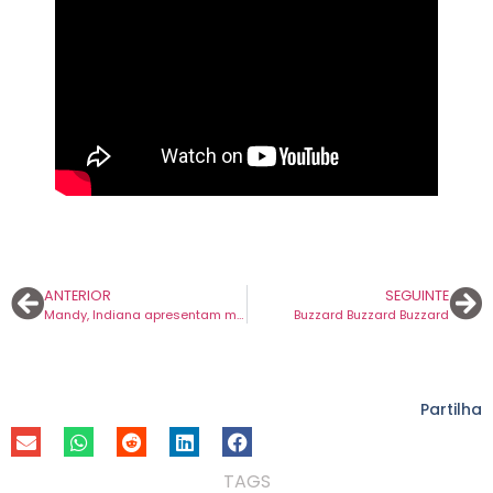
ANTERIOR
SEGUINTE
Mandy, Indiana apresentam música nova nas vésperas de marcarem presença no Primavera Sound Porto.
Buzzard Buzzard Buzzard
Partilha
TAGS