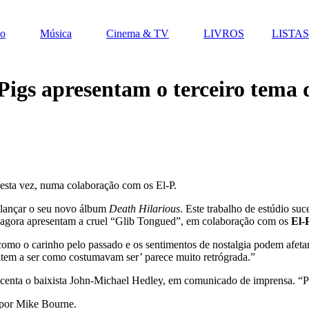
vo
Música
Cinema & TV
LIVROS
LISTAS
 Pigs apresentam o terceiro tema 
 desta vez, numa colaboração com os El-P.
lançar o seu novo álbum
Death Hilarious
. Este trabalho de estúdio su
, e agora apresentam a cruel “Glib Tongued”, em colaboração com os
El-
omo o carinho pelo passado e os sentimentos de nostalgia podem afetar 
oltem a ser como costumavam ser’ parece muito retrógrada.”
scenta o baixista John-Michael Hedley, em comunicado de imprensa. “P
 por Mike Bourne.