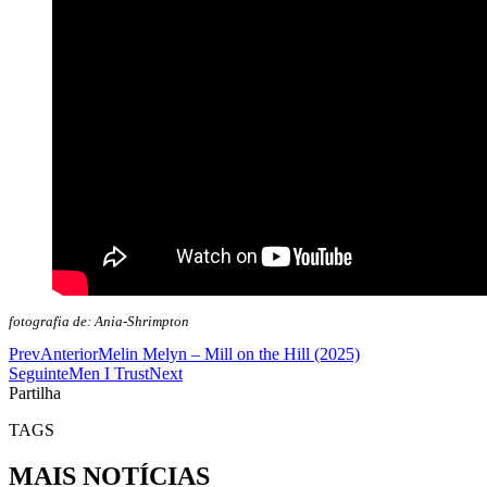
fotografia de: Ania-Shrimpton
Prev
Anterior
Melin Melyn – Mill on the Hill (2025)
Seguinte
Men I Trust
Next
Partilha
TAGS
MAIS NOTÍCIAS