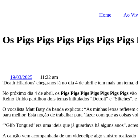
Pular
para
Home
Ao Vi
o
conteúdo
Os Pigs Pigs Pigs Pigs Pigs Pigs
19/03/2025
11:22 am
'Death Hilarious' chega-nos já no dia 4 de abril e tem mais um tema,
No próximo dia 4 de abril, os
Pigs Pigs Pigs Pigs Pigs Pigs Pigs
vão 
Reino Unido partilhou dois temas intitulados “Detroit” e “Stitches”
O vocalista Matt Baty da banda explicou: “As minhas letras refletem c
para melhor. Esta noção de trabalhar para ‘fazer com que as coisas v
“‘Glib Tongued’ era uma ideia que já guardava há alguns anos”, acre
A canção vem acompanhada de um videoclipe algo sinistro realizado