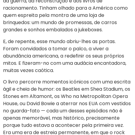
da guerra, da reconstrução e dos livros de
racionamento. Tinham olhado para a América como
quem espreita pela montra de uma loja de
brinquedos: um mundo de promessas, de carros
grandes e sonhos embalados a jukeboxes.
E, de repente, esse mundo abriu-lhes as portas.
Foram convidados a tomar o palco, a viver a
abundância americana, a redefinir os seus próprios
mitos. E fizeram-no com uma audácia encantadora,
muitas vezes caótica.
O livro percorre momentos icónicos com uma escrita
ágil e cheia de humor: os Beatles em Shea Stadium, os
Stones em Altamont, os Who na Metropolitan Opera
House, ou David Bowie a aterrar nos EUA com vestidos
no guarda-fato — cada um desses episódios não é
apenas memorável, mas histórico, precisamente
porque tudo estava a acontecer pela primeira vez.
Era uma era de estreia permanente, em que o rock