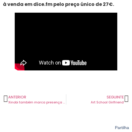
à venda em dice.fm pelo preço único de 27€.
ANTERIOR
SEGUINTE
Xinobi também marca presença no NOS Alive 2026. Atuação agendada para o primeiro dia.
Art School Girlfriend
Partilha