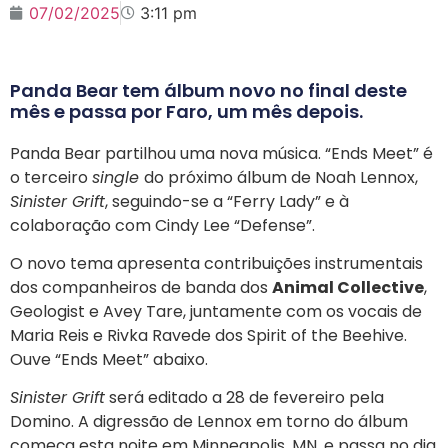
07/02/2025
3:11 pm
Panda Bear tem álbum novo no final deste
mês e passa por Faro, um mês depois.
Panda Bear partilhou uma nova música. “Ends Meet” é
o terceiro
single
do próximo álbum de Noah Lennox,
Sinister Grift
, seguindo-se a “Ferry Lady” e à
colaboração com Cindy Lee “Defense”.
O novo tema apresenta contribuições instrumentais
dos companheiros de banda dos
Animal Collective
,
Geologist e Avey Tare, juntamente com os vocais de
Maria Reis e Rivka Ravede dos Spirit of the Beehive.
Ouve “Ends Meet” abaixo.
Sinister Grift
será editado a 28 de fevereiro pela
Domino. A digressão de Lennox em torno do álbum
começa esta noite em Minneapolis, MN. e passa no dia