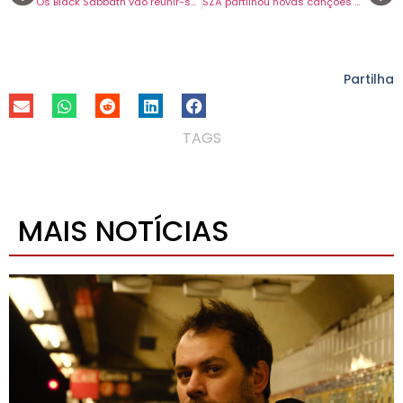
Os Black Sabbath vão reunir-se pela última vez e vão ter ao lado convidados de luxo.
SZA partilhou novas canções antes do Super Bowl. Fazem partem de ‘SOS (Deluxe)’.
Partilha
TAGS
MAIS NOTÍCIAS