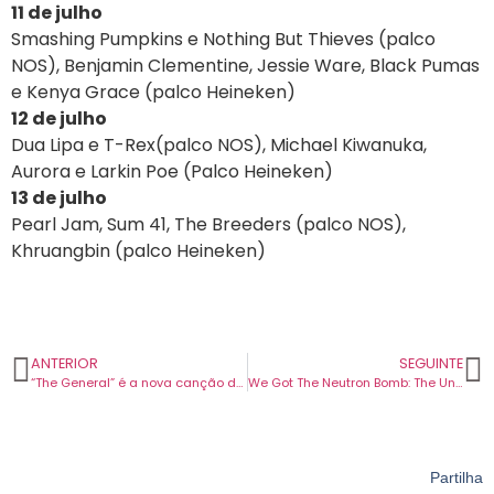
11 de julho
Smashing Pumpkins e Nothing But Thieves (palco
NOS), Benjamin Clementine, Jessie Ware, Black Pumas
e Kenya Grace (palco Heineken)
12 de julho
Dua Lipa e T-Rex(palco NOS), Michael Kiwanuka,
Aurora e Larkin Poe (Palco Heineken)
13 de julho
Pearl Jam, Sum 41, The Breeders (palco NOS),
Khruangbin (palco Heineken)
ANTERIOR
SEGUINTE
“The General” é a nova canção dos Guns N’Roses.
We Got The Neutron Bomb: The Untold Story of L.A. Punk
Partilha