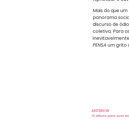
Mais do que um
panorama socia
discurso de ódi
coletiva. Para o
inevitavelmente
PENSA
um grito c
ANTERIOR
13 álbuns para ouvir 