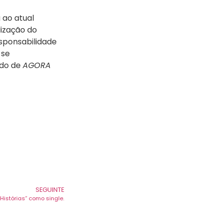
 ao atual
ização do
esponsabilidade
-se
ndo de
AGORA
SEGUINTE
istórias” como single.