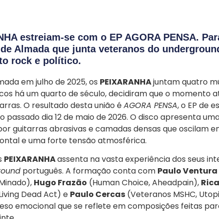
HA estreiam-se com o EP AGORA PENSA. Para
 de Almada que junta veteranos do undergroun
o rock e político.
mada em julho de 2025, os
PEIXARANHA
juntam quatro mú
cos há um quarto de século, decidiram que o momento atu
tarras. O resultado desta união é
AGORA PENSA
, o EP de 
no passado dia 12 de maio de 2026. O disco apresenta um
or guitarras abrasivas e camadas densas que oscilam en
rontal e uma forte tensão atmosférica.
s
PEIXARANHA
assenta na vasta experiência dos seus in
round
português. A formação conta com
Paulo Ventura
Minado),
Hugo Frazão
(Human Choice, Aheadpain),
Rica
Living Dead Act) e
Paulo Cercas
(Veteranos MSHC, Utopia
eso emocional que se reflete em composições feitas pa
inte.