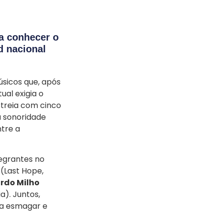
 conhecer o
d nacional
sicos que, após
al exigia o
estreia com cinco
a sonoridade
tre a
tegrantes no
(Last Hope,
rdo Milho
). Juntos,
ra esmagar e