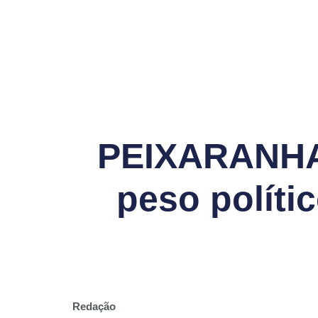
PEIXARANHA 
peso políti
Redação