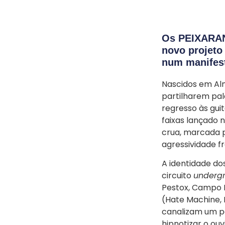
Os PEIXARAN
novo projeto
num manifest
Nascidos em Al
partilharem pal
regresso às gui
faixas lançado 
crua, marcada p
agressividade f
A identidade do
circuito
underg
Pestox, Campo 
(Hate Machine, 
canalizam um p
hipnotizar o ouv