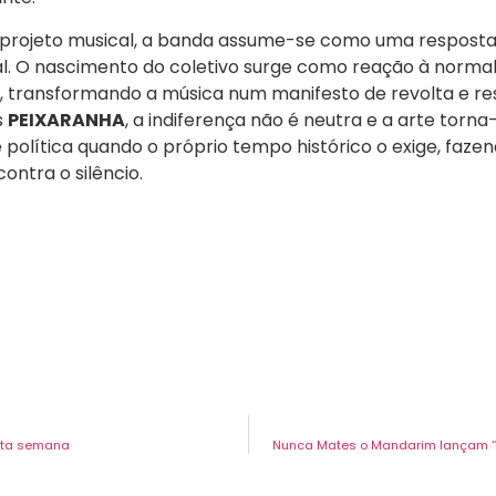
 projeto musical, a banda assume-se como uma resposta
l. O nascimento do coletivo surge como reação à normal
o, transformando a música num manifesto de revolta e r
s
PEIXARANHA
, a indiferença não é neutra e a arte torna
 política quando o próprio tempo histórico o exige, faze
ontra o silêncio.
esta semana
Nunca Mates o Mandarim lançam “H