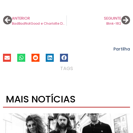
ANTERIOR
SEGUINTE
BadBadNotGood e Charlotte Day Wilson reunem-se para canção. Ouça aqui “Sleeper”.
Blink-182
Partilha
TAGS
MAIS NOTÍCIAS