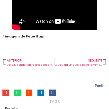
* imagem de Peter Bagi
ANTERIOR
SEGUINTE
Belle & Sebastian regressam a Portugal para concerto em julho, no Coliseu dos Recreios.
O Céu da Língua: a peça fenómeno de Gregório Duvivier em digressão europeia em março de 2026.
Partilha
TAGS
Evento