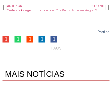
ANTERIOR
SEGUINTE
Tindersticks agendam cinco concertos em Portugal com disco novo na bagagem.
The Voidz têm novo single. Chama-se “All The Same”.
Partilha
TAGS
MAIS NOTÍCIAS