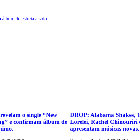
álbum de estreia a solo.
evelam o single “New
DROP: Alabama Shakes, Th
ng” e confirmam álbum de
Lorelei, Rachel Chinouriri
nimo.
apresentam músicas novas.