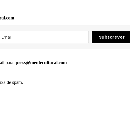
ral.com
Subscrever
ail para:
press@mentecultural.com
ixa de spam.