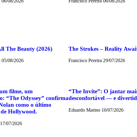
a
06/08/2026
Francisco Pereira
06/08/2026
All The Beauty (2026)
The Strokes – Reality Awai
a
05/08/2026
Francisco Pereira
29/07/2026
um filme, um
“The Invite”: O jantar mai
o: “The Odyssey” confirma
desconfortável — e divert
Nolan como o último
Eduardo Marino
10/07/2026
 de Hollywood.
17/07/2026