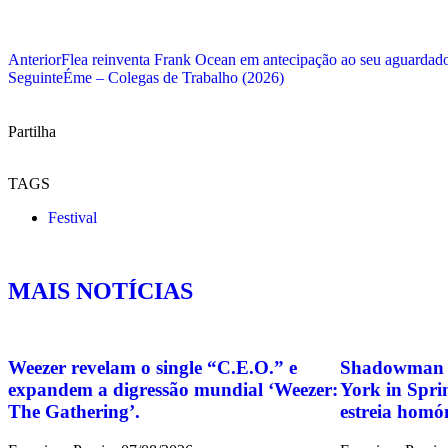
Anterior
Flea reinventa Frank Ocean em antecipação ao seu aguardado 
Seguinte
Éme – Colegas de Trabalho (2026)
Partilha
TAGS
Festival
MAIS NOTÍCIAS
Weezer revelam o single “C.E.O.” e
Shadowman r
expandem a digressão mundial ‘Weezer:
York in Spri
The Gathering’.
estreia homó