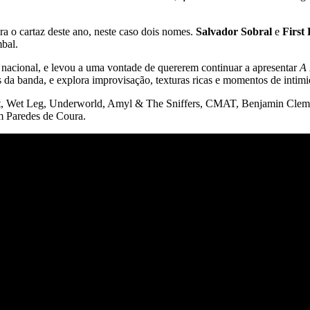
 o cartaz deste ano, neste caso dois nomes.
Salvador Sobral
e
First
mbal.
 nacional, e levou a uma vontade de quererem continuar a apresentar
A 
 da banda, e explora improvisação, texturas ricas e momentos de intimid
t, Wet Leg, Underworld, Amyl & The Sniffers, CMAT, Benjamin Clement
em Paredes de Coura.