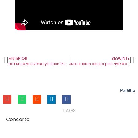
ANTERIOR
SEGUINTE
No Future Anniversary Edition: Punk, Politics And British Youth Culture, 1976-1984
Julia Jacklin assina pela 4AD e celebra com digressão mundial. Concerto em Lisboa em março.
Partilha
TAGS
Concerto