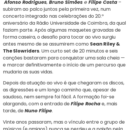
Afonso
Rodrigues
,
Bruno
Simões
e
Filipe
Costa
–
subiram ao palco juntos pela primeira vez, num
concerto integrado nas celebrações do 20.º
aniversário da Rádio Universidade de Coimbra, da qual
faziam parte. Após algumas maquetes gravadas de
forma caseira, o desafio para tocar ao vivo surgiu
antes mesmo de se assumirem como
Sean Riley &
The Slowriders
. Um curto set de 20 minutos e seis
canções bastaram para conquistar uma sala cheia —
e marcar definitivamente o início de um percurso que
mudaria as suas vidas.
Depois da atuação ao vivo é que chegaram os discos,
as digressões e um longo caminho que, apesar de
saudoso, nem sempre foi fácil. A formação foi-se
alargando, com a entrada de
Filipe
Rocha
e, mais
tarde, de
Nuno
Filipe
.
Vinte anos passaram, mas o vínculo entre o grupo de
músicos (e amigos) nunca se perdeu e a paixão pela