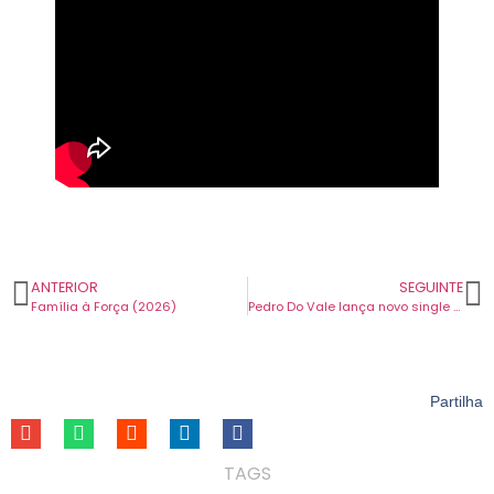
ANTERIOR
SEGUINTE
Família à Força (2026)
Pedro Do Vale lança novo single “Não Sei Onde Vais”.
Partilha
TAGS