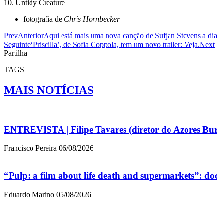
10. Untidy Creature
fotografia de
Chris Hornbecker
Prev
Anterior
Aqui está mais uma nova canção de Sufjan Stevens a dias
Seguinte
‘Priscilla’, de Sofia Coppola, tem um novo trailer: Veja.
Next
Partilha
TAGS
MAIS NOTÍCIAS
ENTREVISTA | Filipe Tavares (diretor do Azores Bur
Francisco Pereira
06/08/2026
“Pulp: a film about life death and supermarkets”: d
Eduardo Marino
05/08/2026