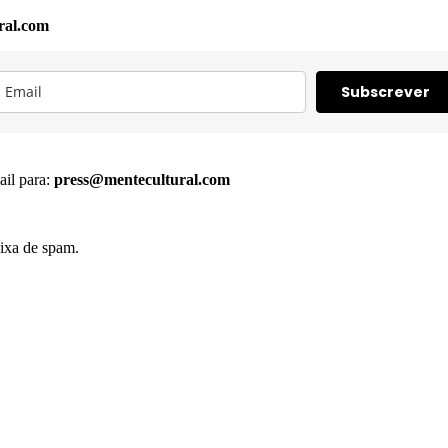
ral.com
Subscrever
ail para:
press@mentecultural.com
ixa de spam.