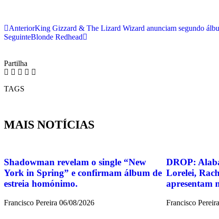
Anterior
King Gizzard & The Lizard Wizard anunciam segundo álb
Seguinte
Blonde Redhead
Partilha
TAGS
MAIS NOTÍCIAS
Shadowman revelam o single “New
DROP: Alaba
York in Spring” e confirmam álbum de
Lorelei, Rach
estreia homónimo.
apresentam m
Francisco Pereira
06/08/2026
Francisco Pereir