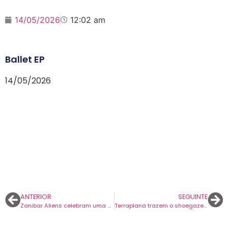
14/05/2026
12:02 am
Ballet EP
14/05/2026
ANTERIOR
SEGUINTE
Zanibar Aliens celebram uma década de ‘Bela Vista’ em concerto na Casa Capitão.
Terraplana trazem o shoegaze brasileiro à Casa Capitão em agosto.