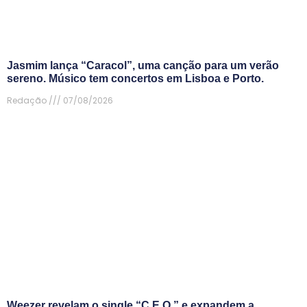
Jasmim lança “Caracol”, uma canção para um verão
sereno. Músico tem concertos em Lisboa e Porto.
Redação
07/08/2026
Weezer revelam o single “C.E.O.” e expandem a