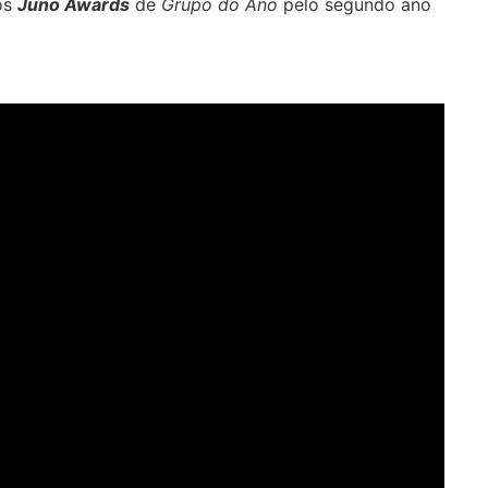
os
Juno Awards
de
Grupo do Ano
pelo segundo ano