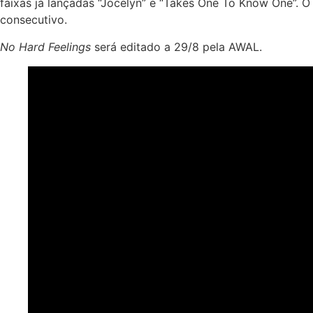
faixas já lançadas “Jocelyn” e “Takes One To Know One”.
consecutivo.
No Hard Feelings
será editado a 29/8 pela AWAL.