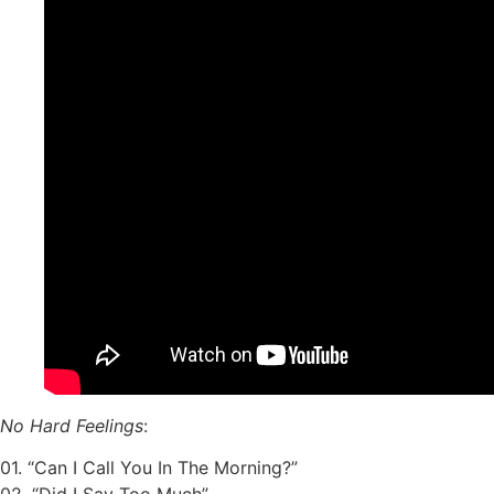
No Hard Feelings
:
01. “Can I Call You In The Morning?”