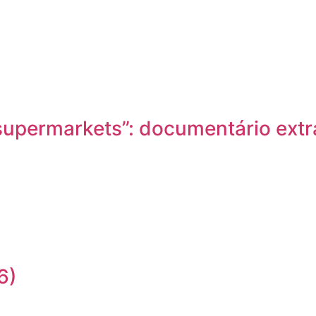
nd supermarkets”: documentário ex
6)