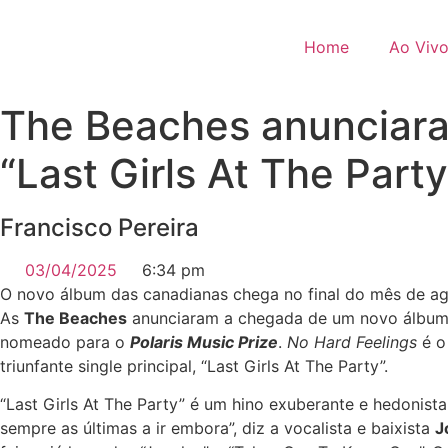
Pular
para
Home
Ao Viv
o
conteúdo
The Beaches anunciara
“Last Girls At The Party
Francisco Pereira
03/04/2025
6:34 pm
O novo álbum das canadianas chega no final do mês de ag
As
The Beaches
anunciaram a chegada de um novo álbum
nomeado para o
Polaris Music Prize
.
No Hard Feelings
é o
triunfante single principal, “Last Girls At The Party”.
“Last Girls At The Party” é um hino exuberante e hedonista
sempre as últimas a ir embora”, diz a vocalista e baixista
J