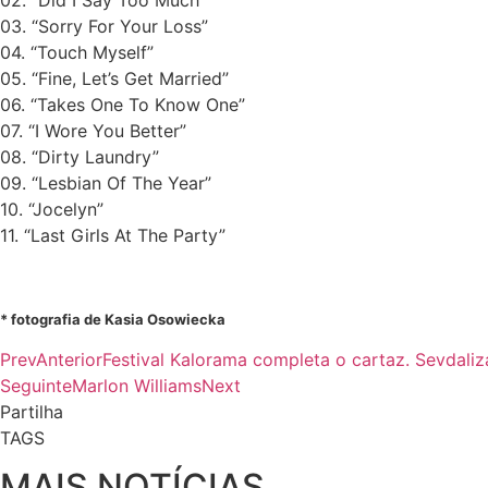
02. “Did I Say Too Much”
03. “Sorry For Your Loss”
04. “Touch Myself”
05. “Fine, Let’s Get Married”
06. “Takes One To Know One”
07. “I Wore You Better”
08. “Dirty Laundry”
09. “Lesbian Of The Year”
10. “Jocelyn”
11. “Last Girls At The Party”
* fotografia de Kasia Osowiecka
Prev
Anterior
Festival Kalorama completa o cartaz. Sevdaliz
Seguinte
Marlon Williams
Next
Partilha
TAGS
MAIS NOTÍCIAS