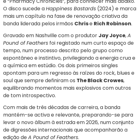
e “Pharmacy Chronicles”, para conhecer mais abaixo.
O disco sucede a
Happiness Bastards
(2024) e marca
mais um capítulo na fase de renovação criativa da
banda liderada pelos irmãos
Chris
e
Rich Robinson
.
Gravado em Nashville com o produtor
Jay Joyce
,
A
Pound of Feathers
foi registado num curto espaço de
tempo, num processo descrito pelo grupo como
espontâneo e instintivo, privilegiando a energia crua e
a química em estúdio. Os dois primeiros singles
apontam para um regresso às raízes do rock, blues e
soul que sempre definiram os
The Black Crowes
,
equilibrando momentos mais explosivos com outros
de tom introspectivo.
Com mais de três décadas de carreira, a banda
mantém-se activa e relevante, preparando-se para
levar o novo álbum à estrada em 2026, num conjunto
de digressões internacionais que acompanharão a
edição de
A Pound of Feathers
.