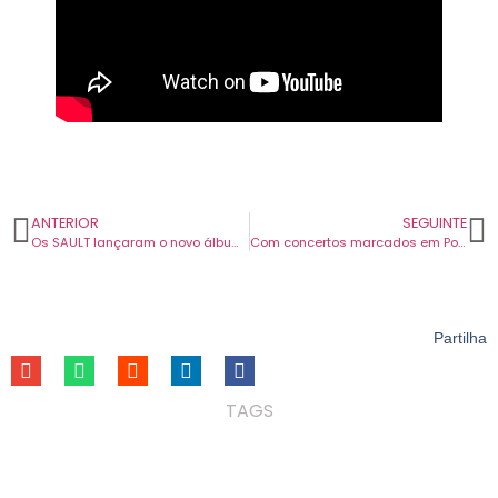
ANTERIOR
SEGUINTE
Os SAULT lançaram o novo álbum ‘Chapter 1’ na semana passada. É o 13.º da sua carreira.
Com concertos marcados em Portugal, Father John Misty apresenta um novo tema, “The Old Law”.
Partilha
TAGS