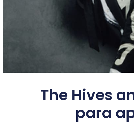
The Hives a
para ap