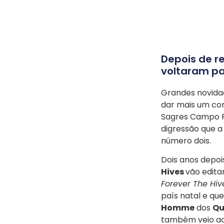
Depois de r
voltaram par
Grandes novida
dar mais um co
Sagres Campo P
digressão que a
número dois.
Dois anos depoi
Hives
vão edita
Forever The Hiv
país natal e q
Homme
dos
Qu
também veio ac