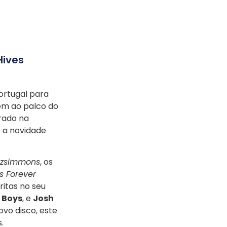
Hives
Portugal para
em ao palco do
rado na
é a novidade
itzsimmons
, os
s Forever
ritas no seu
 Boys
, e
Josh
vo disco, este
.