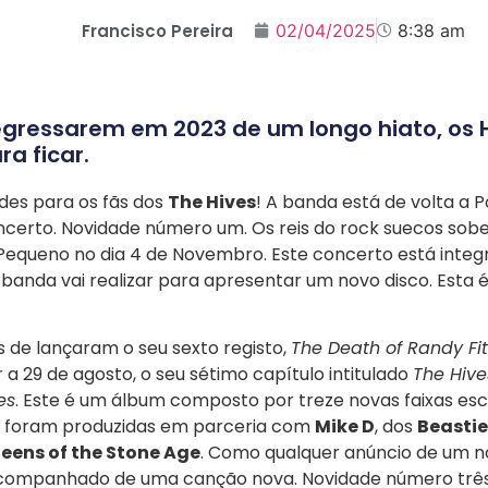
Francisco Pereira
02/04/2025
8:38 am
egressarem em 2023 de um longo hiato, os 
a ficar.
des para os fãs dos
The Hives
! A banda está de volta a 
ncerto. Novidade número um. Os reis do rock suecos sob
equeno no dia 4 de Novembro. Este concerto está integ
 banda vai realizar para apresentar um novo disco. Esta 
s de lançaram o seu sexto registo,
The Death of Randy F
r a 29 de agosto, o seu sétimo capítulo intitulado
The Hive
es
. Este é um álbum composto por treze novas faixas esc
ue foram produzidas em parceria com
Mike D
, dos
Beastie
eens of the Stone Age
. Como qualquer anúncio de um no
ompanhado de uma canção nova. Novidade número três