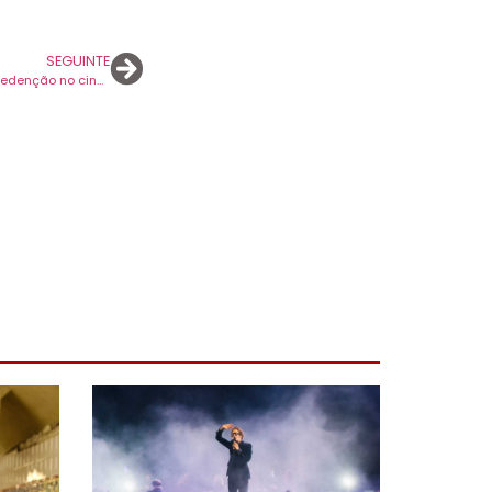
SEGUINTE
Hurry Up Tomorrow: Abel Tesfaye tenta redenção no cinema após fracasso de The Idol