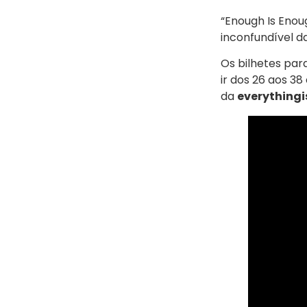
“Enough Is Enou
inconfundível d
Os bilhetes par
ir dos 26 aos 38
da
everythingi