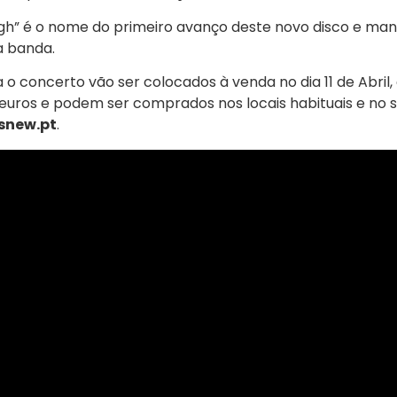
gh” é o nome do primeiro avanço deste novo disco e man
a banda.
a o concerto vão ser colocados à venda no dia 11 de Abril
 euros e podem ser comprados nos locais habituais e no si
snew.pt
.