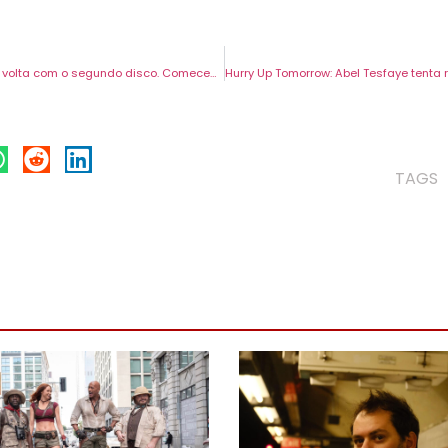
Wet Leg estão de volta com o segundo disco. Comecemos com “catch these fists”.
TAGS