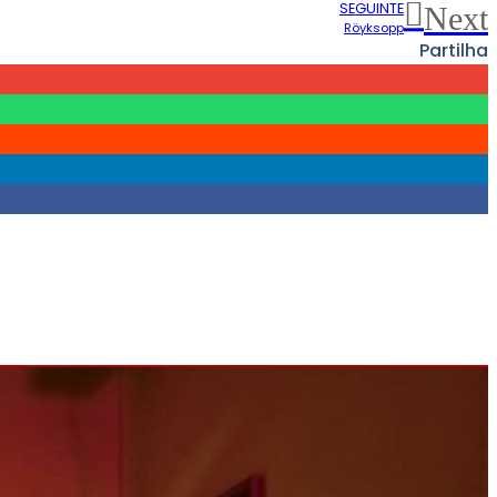
SEGUINTE
Next
Röyksopp
Partilha