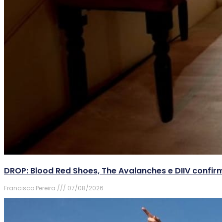
DROP: Blood Red Shoes, The Avalanches e DIIV conf
Francisco Pereira
07/08/2026