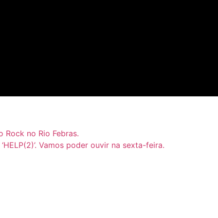
o Rock no Rio Febras.
‘HELP(2)’. Vamos poder ouvir na sexta-feira.