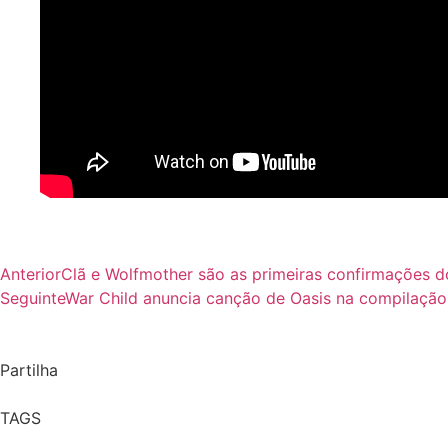
Anterior
Clã e Wolfmother são as primeiras confirmações d
Seguinte
War Child anuncia canção de Oasis na compilação 
Partilha
TAGS