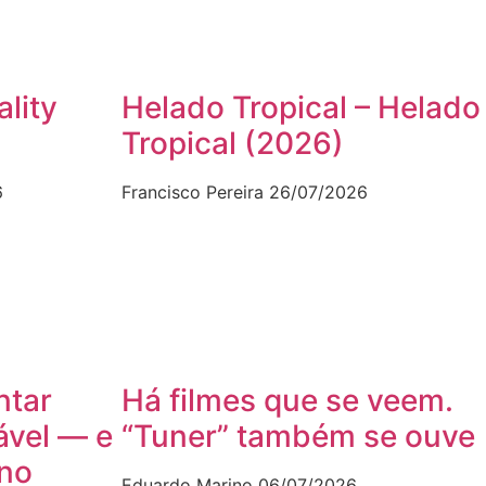
ality
Helado Tropical – Helado
Tropical (2026)
6
Francisco Pereira
26/07/2026
ntar
Há filmes que se veem.
ável — e
“Tuner” também se ouve
ano
Eduardo Marino
06/07/2026