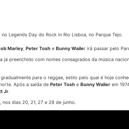
m no Legends Day do Rock in Rio Lisboa, no Parque Tejo.
ob Marley
,
Peter Tosh
e
Bunny Waile
r irá passar pelo Pa
ia já preenchido com nomes consagrados da música naciona
gradualmente para o reggae, estilo pelo qual é hoje conh
 morte. Após a saída de
Peter Tosh
e
Bunny Wailer
em 1974
t Jr
.
 nos dias 20, 21, 27 e 28 de junho.