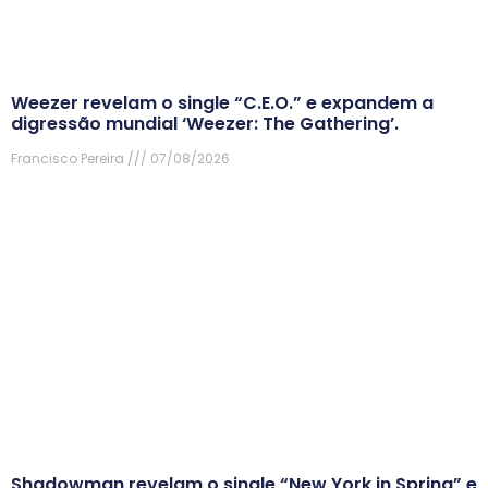
Weezer revelam o single “C.E.O.” e expandem a
digressão mundial ‘Weezer: The Gathering’.
Francisco Pereira
07/08/2026
Shadowman revelam o single “New York in Spring” e