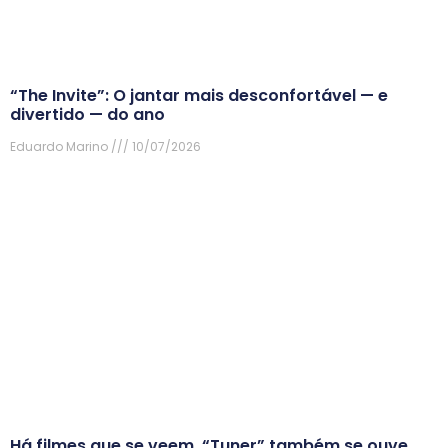
“The Invite”: O jantar mais desconfortável — e
divertido — do ano
Eduardo Marino
10/07/2026
Há filmes que se veem. “Tuner” também se ouve