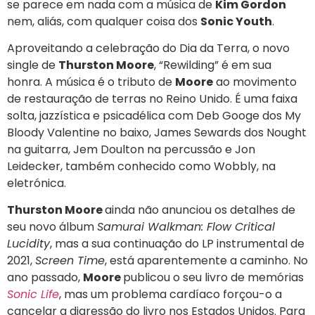
se parece em nada com a música de
Kim Gordon
nem, aliás, com qualquer coisa dos
Sonic Youth
.
Aproveitando a celebração do Dia da Terra, o novo
single de
Thurston Moore
, “Rewilding” é em sua
honra. A música é o tributo de
Moore
ao movimento
de restauração de terras no Reino Unido. É uma faixa
solta, jazzística e psicadélica com Deb Googe dos My
Bloody Valentine no baixo, James Sewards dos Nought
na guitarra, Jem Doulton na percussão e Jon
Leidecker, também conhecido como Wobbly, na
eletrónica.
Thurston Moore
ainda não anunciou os detalhes de
seu novo álbum
Samurai Walkman: Flow Critical
Lucidity
, mas a sua continuação do LP instrumental de
2021,
Screen Time
, está aparentemente a caminho. No
ano passado,
Moore
publicou o seu livro de memórias
Sonic Life
, mas um problema cardíaco forçou-o a
cancelar a digressão do livro nos Estados Unidos. Para