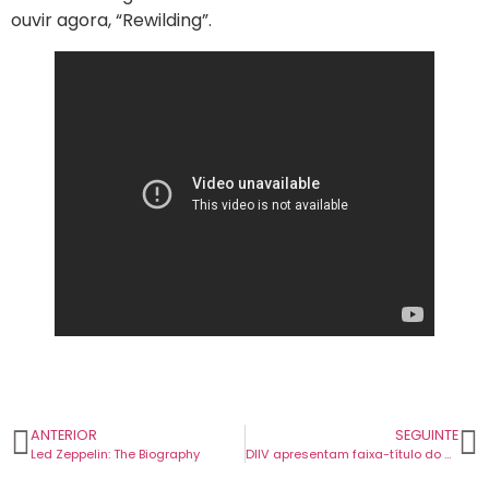
ouvir agora, “Rewilding”.
ANTERIOR
SEGUINTE
Led Zeppelin: The Biography
DIIV apresentam faixa-título do seu próximo disco. Álbum chega em maio.