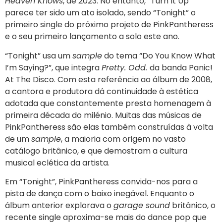
Heaven Knows
, de 2023. No entanto, “Turn It Up”
parece ter sido um ato isolado, sendo “Tonight” o
primeiro single do próximo projeto de PinkPantheress
e o seu primeiro lançamento a solo este ano.
“Tonight” usa um
sample
do tema “Do You Know What
I’m Saying?”, que integra
Pretty. Odd.
da banda Panic!
At The Disco. Com esta referência ao álbum de 2008,
a cantora e produtora dá continuidade à estética
adotada que constantemente presta homenagem à
primeira década do milénio. Muitas das músicas de
PinkPantheress são elas também construídas à volta
de um
sample
, a maioria com origem no vasto
catálogo britânico, e que demostram a cultura
musical eclética da artista.
Em “Tonight”, PinkPantheress convida-nos para a
pista de dança com o baixo inegável. Enquanto o
álbum anterior explorava o
garage sound
britânico, o
recente single aproxima-se mais do dance pop que