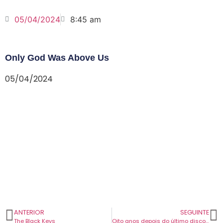
05/04/2024
8:45 am
Only God Was Above Us
05/04/2024
ANTERIOR
SEGUINTE
The Black Keys
Oito anos depois do último disco, os Empire Of The Sun regressam com um tema novo.