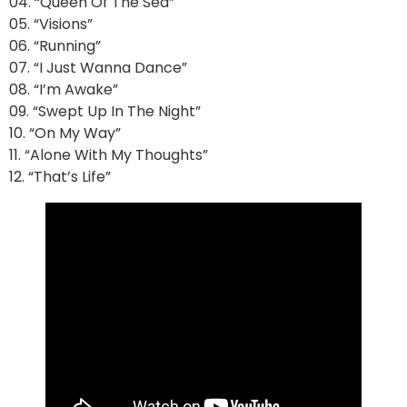
04. “Queen Of The Sea”
05. “Visions”
06. “Running”
07. “I Just Wanna Dance”
08. “I’m Awake”
09. “Swept Up In The Night”
10. “On My Way”
11. “Alone With My Thoughts”
12. “That’s Life”