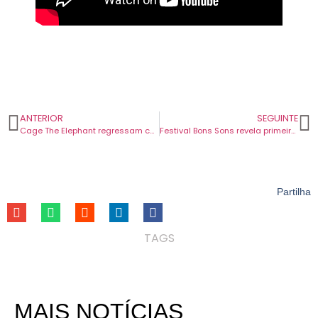
ANTERIOR
SEGUINTE
Cage The Elephant regressam com primeiro single em cinco anos. Chama-se “Neon Pill”.
Festival Bons Sons revela primeiros oito nomes da edição 2024.
Partilha
TAGS
MAIS NOTÍCIAS