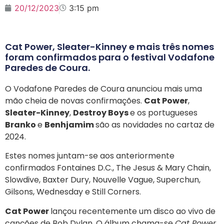
20/12/2023
3:15 pm
Cat Power, Sleater-Kinney e mais três nomes
foram confirmados para o festival Vodafone
Paredes de Coura.
O Vodafone Paredes de Coura anunciou mais uma
mão cheia de novas confirmações.
Cat Power
,
Sleater-Kinney
,
Destroy Boys
e os portugueses
Branko
e
Benhjamim
são as novidades no cartaz de
2024.
Estes nomes juntam-se aos anteriormente
confirmados Fontaines D.C., The Jesus & Mary Chain,
Slowdive, Baxter Dury, Nouvelle Vague, Superchun,
Gilsons, Wednesday e Still Corners.
Cat Power
lançou recentemente um disco ao vivo de
canções de Bob Dylan. O álbum chama-se
Cat Power