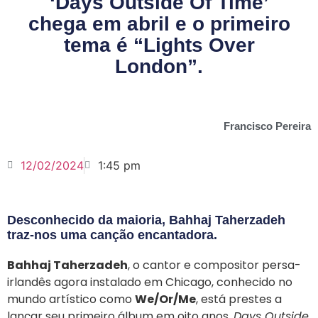
‘Days Outside Of Time’
chega em abril e o primeiro
tema é “Lights Over
London”.
Francisco Pereira
12/02/2024
1:45 pm
Desconhecido da maioria, Bahhaj Taherzadeh
traz-nos uma canção encantadora.
Bahhaj Taherzadeh
, o cantor e compositor persa-
irlandês agora instalado em Chicago, conhecido no
mundo artístico como
We/Or/Me
, está prestes a
lançar seu primeiro álbum em oito anos.
Days Outside