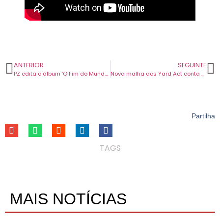
ANTERIOR
SEGUINTE
PZ edita o álbum ‘O Fim do Mundo em Cuecas’ e marca concertos de apresentação.
Nova malha dos Yard Act conta com Katy J Pearson e David Thewlis.
Partilha
TAGS
MAIS NOTÍCIAS