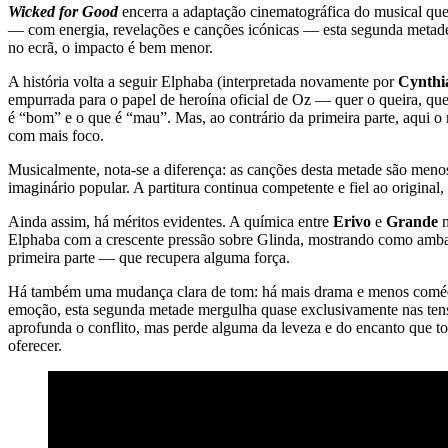
Wicked for Good
encerra a adaptação cinematográfica do musical qu
— com energia, revelações e canções icónicas — esta segunda metade te
no ecrã, o impacto é bem menor.
A história volta a seguir Elphaba (interpretada novamente por
Cynthi
empurrada para o papel de heroína oficial de Oz — quer o queira, que
é “bom” e o que é “mau”. Mas, ao contrário da primeira parte, aqui o
com mais foco.
Musicalmente, nota-se a diferença: as canções desta metade são meno
imaginário popular. A partitura continua competente e fiel ao origina
Ainda assim, há méritos evidentes. A química entre
Erivo
e
Grande
m
Elphaba com a crescente pressão sobre Glinda, mostrando como ambas
primeira parte — que recupera alguma força.
Há também uma mudança clara de tom: há mais drama e menos comédia, 
emoção, esta segunda metade mergulha quase exclusivamente nas tensõe
aprofunda o conflito, mas perde alguma da leveza e do encanto que tor
oferecer.