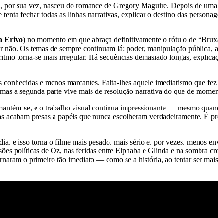
e, por sua vez, nasceu do romance de Gregory Maguire. Depois de uma
nta fechar todas as linhas narrativas, explicar o destino das personage
a Erivo
) no momento em que abraça definitivamente o rótulo de “Bru
r não. Os temas de sempre continuam lá: poder, manipulação pública, a
 ritmo torna-se mais irregular. Há sequências demasiado longas, explic
s conhecidas e menos marcantes. Falta-lhes aquele imediatismo que fe
l, mas a segunda parte vive mais de resolução narrativa do que de momen
antém-se, e o trabalho visual continua impressionante — mesmo quando a
 acabam presas a papéis que nunca escolheram verdadeiramente. É pre
e isso torna o filme mais pesado, mais sério e, por vezes, menos envo
s políticas de Oz, nas feridas entre Elphaba e Glinda e na sombra cres
naram o primeiro tão imediato — como se a história, ao tentar ser mais 