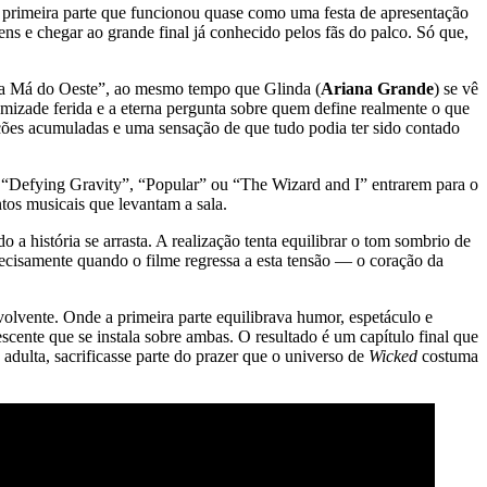
 primeira parte que funcionou quase como uma festa de apresentação
ns e chegar ao grande final já conhecido pelos fãs do palco. Só que,
xa Má do Oeste”, ao mesmo tempo que Glinda (
Ariana Grande
) se vê
mizade ferida e a eterna pergunta sobre quem define realmente o que
ações acumuladas e uma sensação de que tudo podia ter sido contado
z “Defying Gravity”, “Popular” ou “The Wizard and I” entrarem para o
tos musicais que levantam a sala.
 história se arrasta. A realização tenta equilibrar o tom sombrio de
cisamente quando o filme regressa a esta tensão — o coração da
lvente. Onde a primeira parte equilibrava humor, espetáculo e
cente que se instala sobre ambas. O resultado é um capítulo final que
adulta, sacrificasse parte do prazer que o universo de
Wicked
costuma