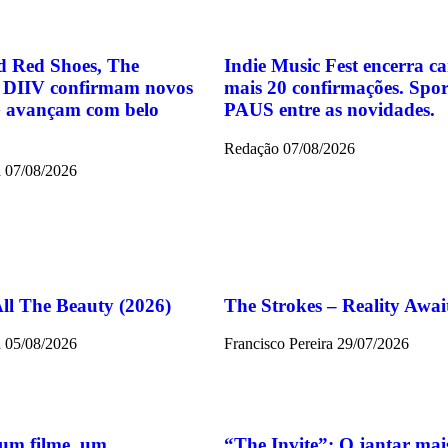
 Red Shoes, The
Indie Music Fest encerra c
e DIIV confirmam novos
mais 20 confirmações. Spor
 avançam com belo
PAUS entre as novidades.
Redação
07/08/2026
a
07/08/2026
All The Beauty (2026)
The Strokes – Reality Awai
a
05/08/2026
Francisco Pereira
29/07/2026
um filme, um
“The Invite”: O jantar mai