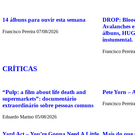
14 álbuns para ouvir esta semana
DROP: Blood
Avalanches 
Francisco Pereira
07/08/2026
álbuns, HUG
instumental.
Francisco Pereir
CRÍTICAS
“Pulp: a film about life death and
Pete Yorn – 
supermarkets”: documentário
Francisco Pereir
extraordinário sobre pessoas comuns
Eduardo Marino
05/08/2026
Yard Act – You’re Gonna Need A Little
Mais do que 