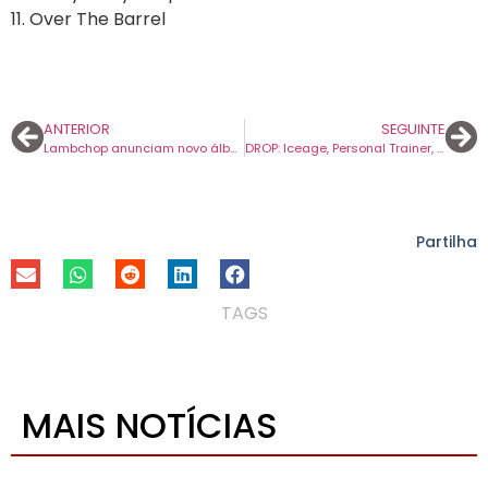
11. Over The Barrel
ANTERIOR
SEGUINTE
Lambchop anunciam novo álbum e apresentam primeiro tema. E agendam quatro concertos em Portugal.
DROP: Iceage, Personal Trainer, Aldous Harding e Alexis Taylor apresentam novas ótimas músicas.
Partilha
TAGS
MAIS NOTÍCIAS