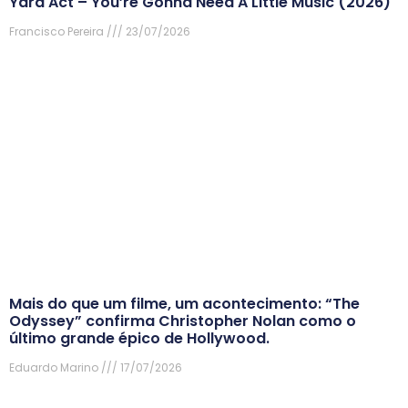
Yard Act – You’re Gonna Need A Little Music (2026)
Francisco Pereira
23/07/2026
Mais do que um filme, um acontecimento: “The
Odyssey” confirma Christopher Nolan como o
último grande épico de Hollywood.
Eduardo Marino
17/07/2026