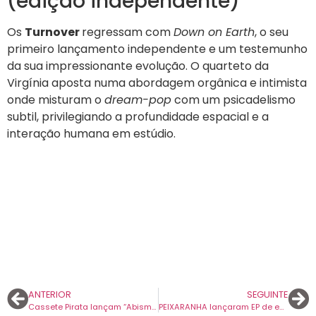
(edição independente)
Os
Turnover
regressam com
Down on Earth
, o seu
primeiro lançamento independente e um testemunho
da sua impressionante evolução. O quarteto da
Virgínia aposta numa abordagem orgânica e intimista
onde misturam o
dream-pop
com um psicadelismo
subtil, privilegiando a profundidade espacial e a
interação humana em estúdio.
ANTERIOR
SEGUINTE
Cassete Pirata lançam “Abismo”, o primeiro single do novo álbum que sai em outubro.
PEIXARANHA lançaram EP de estreia entre o peso político e sonoro do underground de Almada.