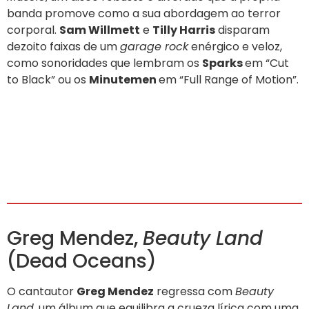
banda promove como a sua abordagem ao terror
corporal.
Sam Willmett
e
Tilly Harris
disparam
dezoito faixas de um
garage rock
enérgico e veloz,
como sonoridades que lembram os
Sparks
em “Cut
to Black” ou os
Minutemen
em “Full Range of Motion”.
Greg Mendez,
Beauty Land
(Dead Oceans)
O cantautor
Greg Mendez
regressa com
Beauty
Land
, um álbum que equilibra a crueza lírica com uma