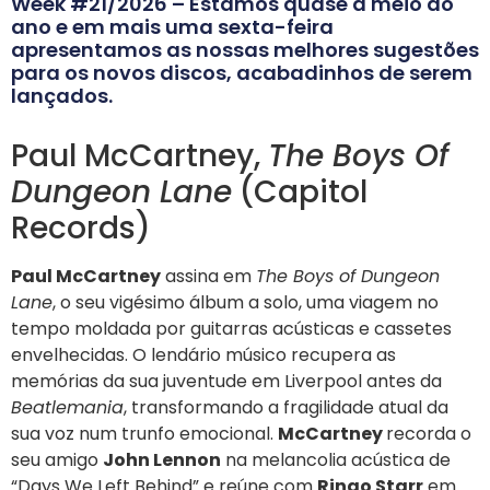
Week #21/2026 – Estamos quase a meio do
ano e em mais uma sexta-feira
apresentamos as nossas melhores sugestões
para os novos discos, acabadinhos de serem
lançados.
Paul McCartney,
The Boys Of
Dungeon Lane
(Capitol
Records)
Paul McCartney
assina em
The Boys of Dungeon
Lane
, o seu vigésimo álbum a solo, uma viagem no
tempo moldada por guitarras acústicas e cassetes
envelhecidas. O lendário músico recupera as
memórias da sua juventude em Liverpool antes da
Beatlemania
, transformando a fragilidade atual da
sua voz num trunfo emocional.
McCartney
recorda o
seu amigo
John Lennon
na melancolia acústica de
“Days We Left Behind” e reúne com
Ringo Starr
em